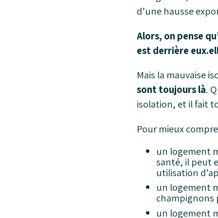
d’une hausse expon
Alors, on pense qu
est derrière eux.e
Mais la mauvaise is
sont toujours là
. Q
isolation, et il fait
Pour mieux compren
un logement ma
santé, il peut 
utilisation d’a
un logement ma
champignons po
un logement ma