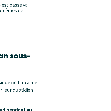
 est basse va
roblèmes de
lan sous-
usique où l’on aime
r leur quotidien
aud pendant au