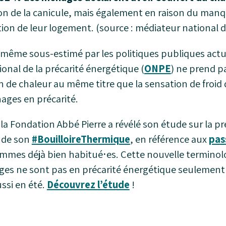
son de la canicule, mais également en raison du manq
tion de leur logement. (source : médiateur national de
ême sous-estimé par les politiques publiques actue
ional de la précarité énergétique (
ONPE
) ne prend p
 de chaleur au même titre que la sensation de froid
ages en précarité.
la Fondation Abbé Pierre a révélé son étude sur la p
 de son
#BouilloireThermique
, en référence aux
pas
mmes déjà bien habitué⋅es. Cette nouvelle terminol
ages ne sont pas en précarité énergétique seulement en
ussi en été.
Découvrez l’étude
!