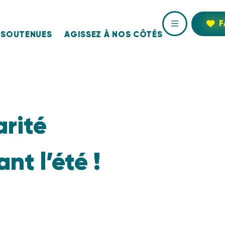
F
 SOUTENUES
AGISSEZ À NOS CÔTÉS
arité
nt l’été !