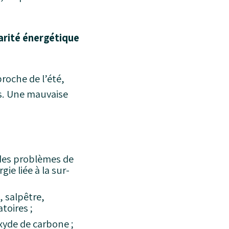
carité énergétique
roche de l’été,
ais. Une mauvaise
 des problèmes de
ie liée à la sur-
, salpêtre,
toires ;
xyde de carbone ;