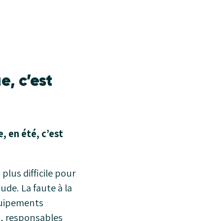
e, c’est
e, en été, c’est
plus difficile pour
ude. La faute à la
équipements
s, responsables