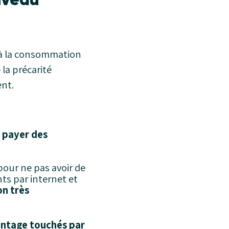
t à la consommation
 la précarité
ent.
à payer des
our ne pas avoir de
ts par internet et
n très
antage touchés par