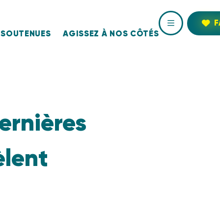
F
 SOUTENUES
AGISSEZ À NOS CÔTÉS
dernières
èlent