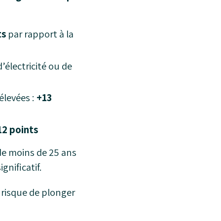
ts
par rapport à la
’électricité ou de
élevées :
+13
12 points
 de moins de 25 ans
gnificatif.
 risque de plonger