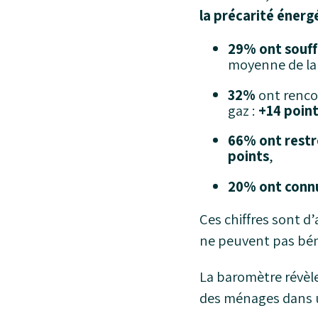
la précarité énerg
29% ont souff
moyenne de la
32%
ont renco
gaz :
+14 point
66% ont restr
points
,
20% ont conn
Ces chiffres sont d
ne peuvent pas béné
La baromètre révèle
des ménages dans u