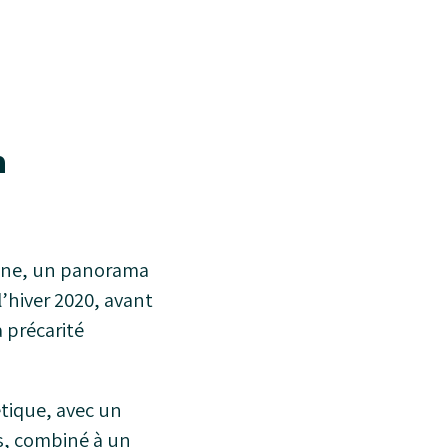
n
agne, un panorama
l’hiver 2020, avant
a précarité
étique, avec un
s, combiné à un