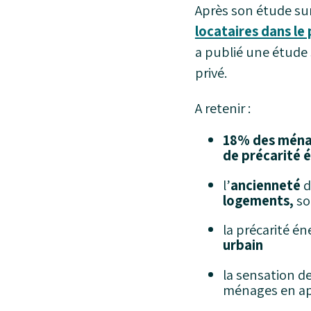
Après son étude su
locataires dans le 
a publié une étude 
privé.
A retenir :
18% des mén
de précarité 
l’
ancienneté
d
logements,
so
la précarité é
urbain
la sensation de
ménages en app