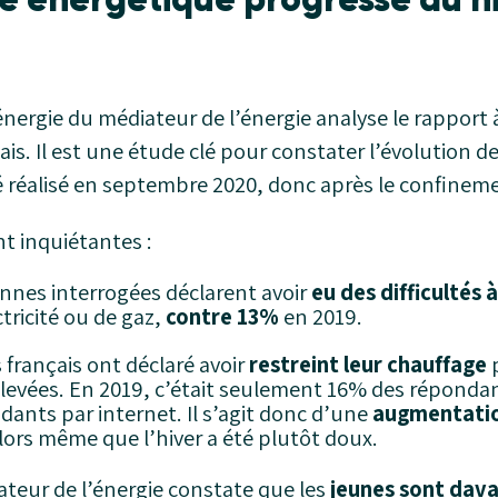
nergie du médiateur de l’énergie analyse le rappor
is. Il est une étude clé pour constater l’évolution de
té réalisé en septembre 2020, donc après le confinem
t inquiétantes :
nnes interrogées déclarent avoir
eu des difficultés 
tricité ou de gaz,
contre 13%
en 2019.
 français ont déclaré avoir
restreint leur chauffage
p
élevées. En 2019, c’était seulement 16% des répondan
ants par internet. Il s’agit donc d’une
augmentatio
alors même que l’hiver a été plutôt doux.
iateur de l’énergie constate que les
jeunes sont dav